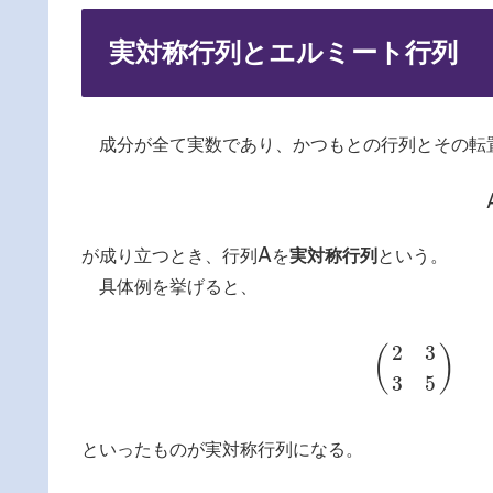
実対称行列とエルミート行列
成分が全て実数であり、かつもとの行列とその転
A
が成り立つとき、行列
を
実対称行列
という。
A
具体例を挙げると、
2
3
(
)
(
2
3
3
5
)
(
2
3
5
といったものが実対称行列になる。