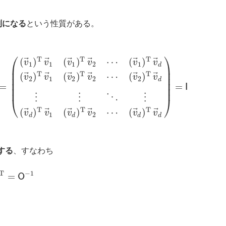
列になる
という性質がある。
⎛
⎞
T
T
T
⃗
⃗
⃗
⃗
⃗
⃗
(
)
(
)
⋯
(
)
v
v
v
v
v
v
1
1
1
2
1
d
⎜
⎟
⎜
⎟
T
T
T
⃗
⃗
⃗
⃗
⃗
⃗
(
)
(
)
⋯
(
)
v
v
v
v
v
v
⎜
⎟
2
1
2
2
2
d
⎜
⎟
=
=
I
⎜
⎟
→
d
)
=
(
(
v
→
1
)
T
v
→
1
(
v
→
1
)
T
v
→
2
⋯
(
v
→
1
)
T
v
→
d
(
v
→
2
)
T
v
→
1
(
v
→
2
)
⋮
⋮
⋱
⋮
⎝
⎠
T
T
T
⃗
⃗
⃗
⃗
⃗
⃗
(
)
(
)
⋯
(
)
v
v
v
v
v
v
1
2
d
d
d
d
する
、すなわち
T
−
1
=
O
T
=
O
−
1
O