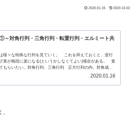
2020.01.16
2020.10.02
①～対角行列・三角行列・転置行列・エルミート共
は様々な特殊な行列を見ていく。 これを抑えておくと、逆行
計算が格段に楽になる(というかしなくてよい)場合がある。 覚
てもらいたい。対角行列、三角行列 正方行列の内、対角成分
2020.01.16
く。