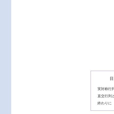
目
実対称行
直交行列
終わりに