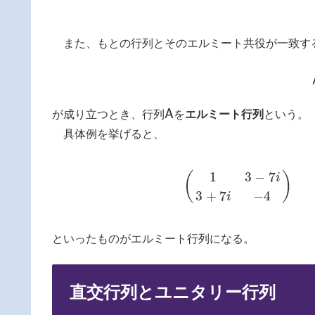
また、もとの行列とそのエルミート共役が一致す
A
が成り立つとき、行列
を
エルミート行列
という。
A
具体例を挙げると、
1
3
−
7
(
)
i
(
1
3
−
7
i
3
+
7
i
−
4
)
(
2
3
+
7
−
4
i
といったものがエルミート行列になる。
直交行列とユニタリー行列