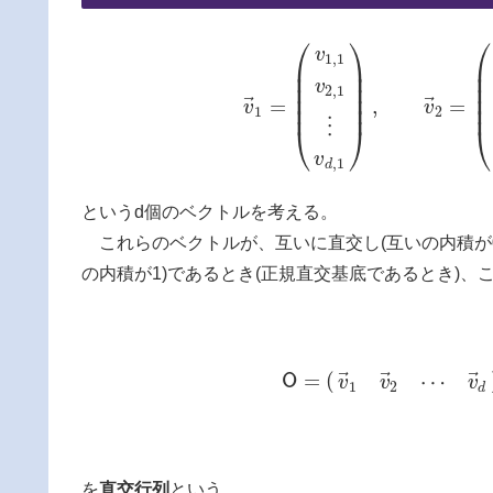
⎛
⎞
⎛
v
1
,
1
⎜
⎟
⎜
⎜
⎟
⎜
⎜
⎟
⎜
v
2
,
1
⎜
⎟
⎜
⃗
⃗
=
,
=
v
v
⎜
⎟
⎜
v
→
1
=
(
v
1
,
1
v
2
,
1
⋮
v
d
,
1
)
,
v
→
2
=
(
v
1
2
⋮
⎝
⎠
⎝
v
,
1
d
というd個のベクトルを考える。
これらのベクトルが、互いに直交し(互いの内積が0
の内積が1)であるとき(正規直交基底であるとき)
⃗
⃗
⃗
=
(
⋯
O
v
v
v
O
=
(
v
→
1
v
→
2
⋯
v
→
d
)
=
(
v
1
,
1
1
2
d
を
直交行列
という。