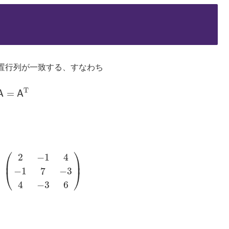
置行列が一致する、すなわち
T
=
A
A
A
=
A
T
⎛
⎞
2
−
1
4
⎜
⎟
−
1
7
−
3
⎝
⎠
−
1
4
−
1
7
−
3
4
−
3
6
)
4
−
3
6