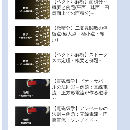
【ベクトル解析】面積分～
概要と例題(平面、球面、円
筒面上での面積分)～
【微積分】二変数関数の停
留点(極大点・極小点・鞍
点)
【ベクトル解析】ストーク
スの定理～概要と例題～
【電磁気学】ビオ・サバー
ルの法則①～例題：直線電
流・正方形電流が作る磁場
～
【電磁気学】アンペールの
法則～例題：直線電流・円
筒電流・ソレノイド～