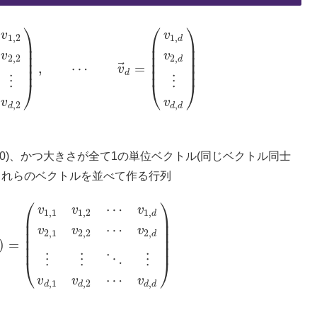
⎞
⎛
⎞
v
v
1
,
2
1
,
d
⎟
⎜
⎟
⎟
⎜
⎟
⎟
⎜
⎟
v
v
2
,
2
2
,
d
⎟
⎜
⎟
⃗
,
⋯
=
v
⎟
⎜
⎟
1
,
2
v
2
,
2
⋮
v
d
,
2
)
,
⋯
v
→
d
=
(
v
1
,
d
v
2
,
d
⋮
v
d
,
d
)
d
⋮
⋮
⎠
⎝
⎠
v
v
,
2
,
d
d
d
)、かつ大きさが全て1の単位ベクトル(同じベクトル同士
、これらのベクトルを並べて作る行列
⎛
⎞
⋯
v
v
v
1
,
1
1
,
2
1
,
d
⎜
⎟
⎜
⎟
⋯
v
v
v
⎜
⎟
2
,
1
2
,
2
2
,
d
⎜
⎟
)
=
⎜
⎟
v
1
,
2
⋯
v
1
,
d
v
2
,
1
v
2
,
2
⋯
v
2
,
d
⋮
⋮
⋱
⋮
v
d
,
1
v
d
,
2
⋯
v
d
,
d
)
⋮
⋮
⋱
⋮
⎝
⎠
⋯
v
v
v
,
1
,
2
,
d
d
d
d