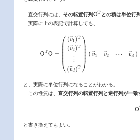
T
O
直交行列には、
その転置行列
との積は単位行
O
T
実際に上の表記で計算しても、
⎛
⎞
T
⃗
(
)
v
1
⎜
⎟
⎜
⎟
T
⃗
(
)
⎜
⎟
v
2
⎜
⎟
T
⃗
⃗
⃗
=
(
)
⋯
O
O
⎜
⎟
v
v
v
O
T
O
=
(
(
v
→
1
)
T
(
v
→
2
)
T
⋮
(
v
→
d
)
T
)
(
v
→
1
v
→
2
⋯
v
1
2
d
⋮
⎝
⎠
T
⃗
(
)
v
d
と、実際に単位行列になることがわかる。
この性質は、
直交行列の転置行列と逆行列が一致
O
と書き換えてもよい。