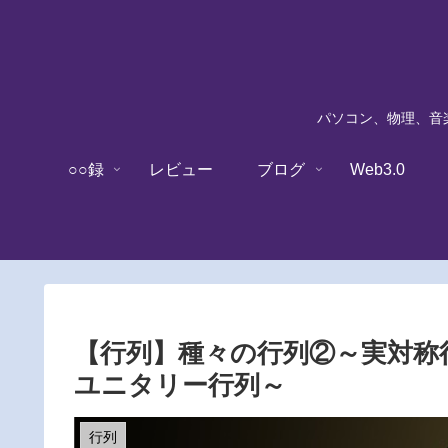
パソコン、物理、音楽
○○録
レビュー
ブログ
Web3.0
【行列】種々の行列②～実対称
ユニタリー行列～
行列