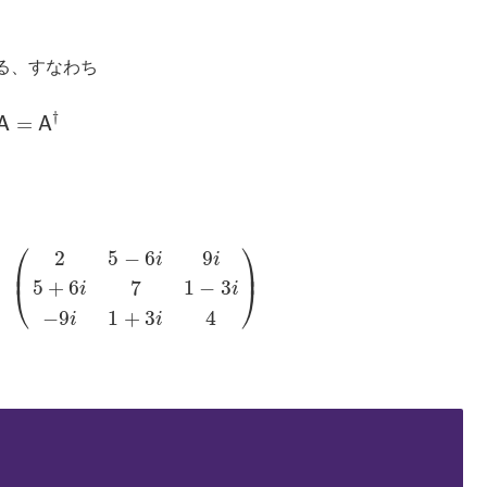
る、すなわち
†
=
A
=
A
†
A
A
⎛
⎞
2
5
−
6
9
i
i
⎜
⎟
5
+
6
7
1
−
3
⎝
⎠
i
i
5
−
6
i
9
i
5
+
6
i
7
1
−
3
i
−
9
i
1
+
3
i
4
)
−
9
1
+
3
4
i
i