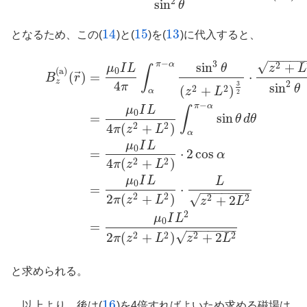
2
sin
θ
14
15
13
となるため、この(
)と(
)を(
)に代入すると、
14
15
13
−
−
−
−
−
−
3
√
π
α
sin
+
2
B
z
(a)
(
r
→
)
=
μ
0
I
L
4
π
∫
α
π
−
α
sin
3
θ
(
z
2
+
L
2
)
3
2
⋅
z
2
+
L
2
sin
2
θ
d
θ
=
μ
0
I
L
μ
I
L
θ
z
L
∫
0
(a)
⃗
(
)
=
⋅
B
r
z
4
2
3
sin
π
θ
(
+
)
2
2
z
L
α
2
−
π
α
μ
I
L
∫
0
=
sin
θ
d
θ
4
(
+
)
2
2
π
z
L
α
μ
I
L
0
=
⋅
2
cos
α
4
(
+
)
2
2
π
z
L
μ
I
L
L
0
=
⋅
−
−
−
−
−
−
−
2
(
+
)
2
2
√
+
2
2
2
π
z
L
z
L
2
μ
I
L
0
=
−
−
−
−
−
−
−
√
2
(
+
)
+
2
2
2
2
2
π
z
L
z
L
と求められる。
16
以上より、後は(
)を4倍すればよいため求める磁場は
16