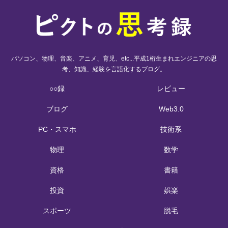
パソコン、物理、音楽、アニメ、育児、etc...平成1桁生まれエンジニアの思
考、知識、経験を言語化するブログ。
○○録
レビュー
ブログ
Web3.0
PC・スマホ
技術系
物理
数学
資格
書籍
投資
娯楽
スポーツ
脱毛