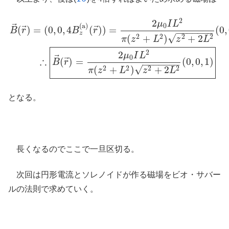
2
2
μ
I
L
⃗
0
(a)
⃗
⃗
(
)
=
(
0
,
0
,
4
(
)
)
=
(
0
,
B
r
B
r
−
−
−
−
−
−
−
z
√
(
+
)
+
2
2
2
2
2
π
z
L
z
L
B
→
(
r
→
)
=
(
0
,
0
,
4
B
z
(a)
(
r
→
)
)
=
2
μ
0
I
L
2
π
(
z
2
+
L
2
)
z
2
+
2
L
2
(
0
,
0
,
1
)
∴
B
2
2
μ
I
L
⃗
0
∴
⃗
(
)
=
(
0
,
0
,
1
)
B
r
−
−
−
−
−
−
−
√
(
+
)
+
2
2
2
2
2
π
z
L
z
L
となる。
長くなるのでここで一旦区切る。
次回は円形電流とソレノイドが作る磁場をビオ・サバー
ルの法則で求めていく。