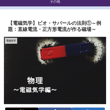
その他
【電磁気学】ビオ・サバールの法則①～例
題：直線電流・正方形電流が作る磁場～
電磁気学