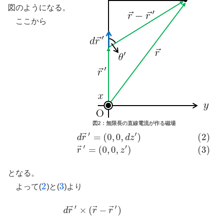
図のようになる。
ここから
図2：無限長の直線電流が作る磁場
′
′
⃗
=
(
0
,
0
,
)
(2)
(2)
d
r
→
′
=
(
0
,
0
,
d
z
′
)
(3)
r
→
′
=
(
0
,
0
,
z
′
)
d
r
d
z
′
′
⃗
=
(
0
,
0
,
)
(3)
r
z
となる。
2
3
よって(
)と(
)より
2
3
′
′
⃗
⃗
⃗
×
(
−
)
d
r
→
′
×
(
r
→
−
r
→
′
)
=
(
0
,
0
,
d
z
′
)
×
(
x
,
y
,
z
−
z
′
)
=
(
−
y
d
z
′
,
x
d
z
′
,
0
)
(4)
=
d
z
′
(
−
y
,
x
,
d
r
r
r