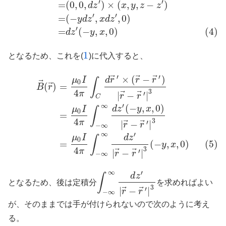
′
′
=
(
0
,
0
,
)
×
(
,
,
−
)
d
z
x
y
z
z
′
′
=
(
−
,
,
0
)
y
d
z
x
d
z
′
=
(
−
,
,
0
)
(4)
d
z
y
x
1
となるため、これを(
)に代入すると、
1
′
′
⃗
⃗
⃗
×
(
−
)
B
→
(
r
→
)
=
μ
0
I
4
π
∫
C
d
r
→
′
×
(
r
→
−
r
→
′
)
|
r
→
−
r
→
′
|
3
=
μ
0
I
4
π
∫
−
∞
∞
d
z
′
(
−
y
d
r
r
r
μ
I
∫
⃗
0
⃗
(
)
=
B
r
4
3
⃗
⃗
π
|
−
|
′
r
r
C
∞
′
(
−
,
,
0
)
d
z
y
x
μ
I
∫
0
=
4
3
⃗
⃗
π
|
−
|
′
r
r
−
∞
∞
′
μ
I
d
z
∫
0
=
(
−
,
,
0
)
(5)
y
x
4
3
⃗
⃗
π
|
−
|
′
r
r
−
∞
∞
′
d
z
∫
となるため、後は定積分
を求めればよい
∫
−
∞
∞
d
z
′
|
r
→
−
r
→
′
|
3
3
⃗
⃗
|
−
|
′
r
r
−
∞
が、そのままでは手が付けられないので次のように考え
る。