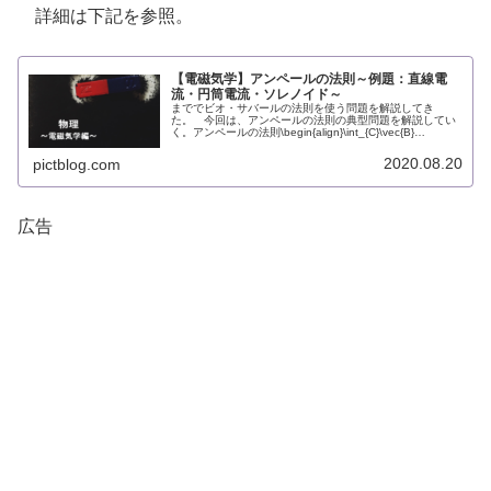
詳細は下記を参照。
【電磁気学】アンペールの法則～例題：直線電
流・円筒電流・ソレノイド～
まででビオ・サバールの法則を使う問題を解説してき
た。 今回は、アンペールの法則の典型問題を解説してい
く。アンペールの法則\begin{align}\int_{C}\vec{B}
(\vec{r})\cdot d\vec{s}=\mu_{0}I...
2020.08.20
pictblog.com
広告