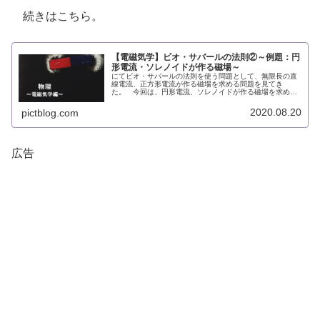
続きはこちら。
【電磁気学】ビオ・サバールの法則②～例題：円
形電流・ソレノイドが作る磁場～
にてビオ・サバールの法則を使う問題として、無限長の直
線電流、正方形電流が作る磁場を求める問題を見てき
た。 今回は、円形電流、ソレノイドが作る磁場を求めて
いく。ビオ・サバールの法則\begin{gather}\vec{B}
(\vec{r})=...
2020.08.20
pictblog.com
広告