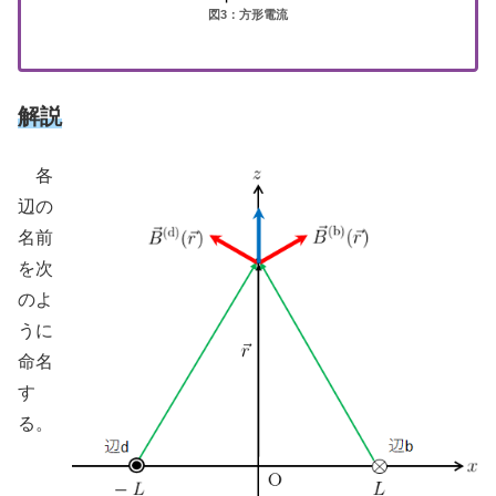
図3：方形電流
解説
各
辺の
名前
を次
のよ
うに
命名
す
る。