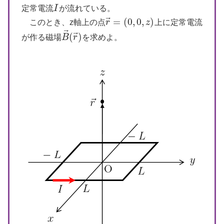
定常電流
I
が流れている。
I
⃗
=
(
0
,
0
,
)
このとき、z軸上の点
r
z
上に定常電流
r
→
=
(
0
,
0
,
z
)
⃗
⃗
(
)
が作る磁場
B
r
を求めよ。
B
→
(
r
→
)