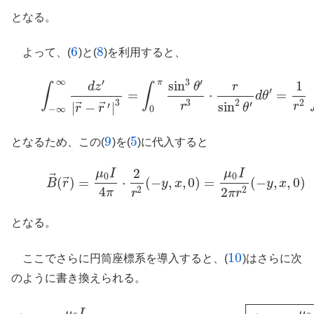
となる。
6
8
よって、(
)と(
)を利用すると、
6
8
∞
3
′
′
π
sin
1
(9)
∫
−
∞
∞
d
z
′
|
r
→
−
r
→
′
|
3
=
∫
0
π
sin
3
θ
′
r
3
⋅
r
sin
2
θ
′
d
θ
′
=
1
r
2
∫
d
z
θ
r
∫
∫
′
=
⋅
=
d
θ
3
3
2
2
sin
′
⃗
⃗
|
−
|
r
′
r
θ
r
r
−
∞
0
9
5
となるため、この(
)を(
)に代入すると
9
5
2
μ
I
μ
I
(10)
B
→
(
r
→
)
=
μ
0
I
4
π
⋅
2
r
2
(
−
y
,
x
,
0
)
=
μ
0
I
2
π
r
2
(
−
y
,
x
,
0
)
⃗
0
0
⃗
(
)
=
⋅
(
−
,
,
0
)
=
(
−
,
,
0
)
B
r
y
x
y
x
4
2
2
2
π
r
π
r
となる。
10
ここでさらに円筒座標系を導入すると、(
)はさらに次
10
のように書き換えられる。
μ
I
μ