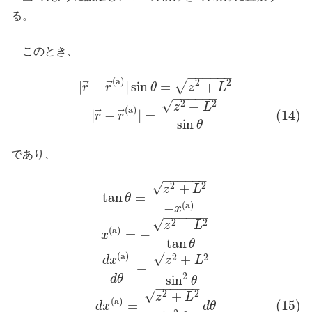
る。
このとき、
−
−
−
−
−
−
(a)
2
2
|
r
→
−
r
→
(a)
|
sin
θ
=
z
2
+
L
2
(14)
|
r
→
−
r
→
(a)
|
=
z
2
+
L
2
sin
θ
√
⃗
⃗
|
−
|
sin
=
+
r
r
θ
z
L
−
−
−
−
−
−
√
+
2
2
z
L
(a)
⃗
⃗
|
−
|
=
(14)
r
r
sin
θ
であり、
−
−
−
−
−
−
√
+
2
2
tan
θ
=
z
2
+
L
2
−
x
(a)
x
(a)
=
−
z
2
+
L
2
tan
θ
d
x
(a)
d
θ
=
z
2
+
L
2
sin
2
θ
(15)
d
x
z
L
tan
=
θ
−
(a)
x
−
−
−
−
−
−
√
+
2
2
z
L
(a)
=
−
x
tan
θ
−
−
−
−
−
−
(a)
√
+
2
2
d
x
z
L
=
2
sin
d
θ
θ
−
−
−
−
−
−
√
+
2
2
z
L
(a)
=
(15)
d
x
d
θ