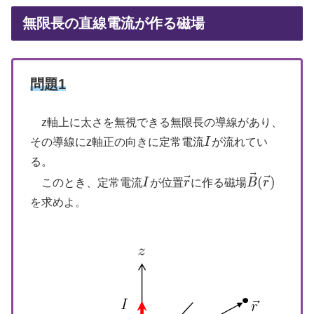
無限長の直線電流が作る磁場
問題1
z軸上に太さを無視できる無限長の導線があり、
その導線にz軸正の向きに定常電流
I
が流れてい
I
る。
⃗
⃗
⃗
(
)
このとき、定常電流
I
が位置
r
に作る磁場
B
r
I
r
→
B
→
(
r
→
)
を求めよ。