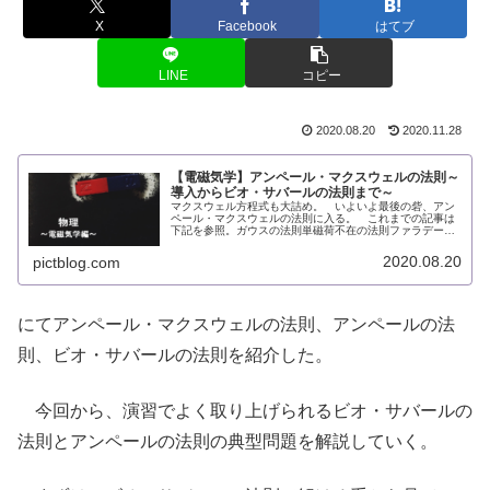
X
Facebook
はてブ
LINE
コピー
2020.08.20
2020.11.28
【電磁気学】アンペール・マクスウェルの法則～
導入からビオ・サバールの法則まで～
マクスウェル方程式も大詰め。 いよいよ最後の砦、アン
ペール・マクスウェルの法則に入る。 これまでの記事は
下記を参照。ガウスの法則単磁荷不在の法則ファラデーの
電磁誘導の法則アンペール・マクスウェルの法則 アンペ
ール・マクスウェルの法則は、電場...
2020.08.20
pictblog.com
にてアンペール・マクスウェルの法則、アンペールの法
則、ビオ・サバールの法則を紹介した。
今回から、演習でよく取り上げられるビオ・サバールの
法則とアンペールの法則の典型問題を解説していく。