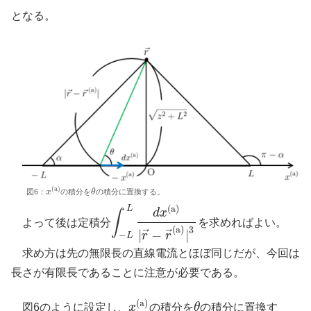
となる。
(a)
図6：
x
の積分を
θ
の積分に置換する。
x
(a)
θ
(a)
L
d
x
∫
よって後は定積分
を求めればよい。
∫
−
L
L
d
x
(a)
|
r
→
−
r
→
(a)
|
3
(a)
3
⃗
⃗
|
−
|
r
r
−
L
求め方は先の無限長の直線電流とほぼ同じだが、今回は
長さが有限長であることに注意が必要である。
(a)
図6のように設定し、
x
の積分を
θ
の積分に置換す
x
(a)
θ