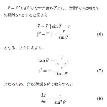
′
′
′
⃗
⃗
⃗
⃗
−
r
r
と
d
r
がなす角度を
θ
とし、位置
r
からz軸まで
r
→
−
r
→
′
d
r
→
′
θ
′
r
→
の距離を
r
とすると図より
r
′
′
⃗
⃗
|
−
|
sin
=
|
r
→
−
r
→
′
|
sin
θ
′
=
r
(6)
|
r
→
−
r
→
′
|
=
r
sin
θ
′
r
r
θ
r
r
′
⃗
⃗
|
−
|
=
(6)
r
r
sin
′
θ
となる。さらに図より、
r
tan
θ
′
=
r
z
−
z
′
(7)
z
′
=
z
−
r
tan
θ
′
′
tan
=
θ
−
′
z
z
r
′
=
−
(7)
z
z
tan
′
θ
′
7
となるため、(
)の両辺を
θ
で微分すると
7
θ
′
′
(8)
d
z
′
d
θ
′
=
r
sin
2
θ
′
d
z
r
=
(8)
′
2
sin
′
d
θ
θ