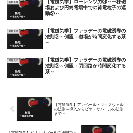
【電磁気学】ローレンツ力③～一様磁
電磁気学
場および円筒電場中での荷電粒子の運
動②～
【電磁気学】ファラデーの電磁誘導の
電磁気学
法則②～例題：磁場が時間変化する系
～
【電磁気学】ファラデーの電磁誘導の
電磁気学
法則③～例題：閉回路が時間変化する
系～
【電磁気学】アンペール・マクスウェル
の法則～導入からビオ・サバールの法則
まで～
【電磁気学】ビオ・サバールの法則②～