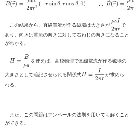
⃗
⃗
0
0
∴
⃗
⃗
(
)
=
(
−
sin
,
cos
,
0
)
(
)
=
B
r
r
θ
r
θ
B
r
B
→
(
r
→
)
=
μ
0
I
2
π
r
2
(
−
r
sin
θ
,
r
cos
θ
,
0
)
∴
B
→
(
r
→
)
=
μ
0
I
2
π
r
(
2
2
2
π
π
r
μ
I
0
この結果から、直線電流が作る磁場は大きさが
で
μ
0
I
2
π
r
2
π
r
あり、向きは電流の向きに対して右ねじの向きになること
がわかる。
B
=
H
を使えば、高校物理で直線電流が作る磁場の
H
=
B
μ
0
μ
0
I
=
大きさとして暗記させられる関係式
H
が求めら
H
=
I
2
π
r
2
π
r
れる。
また、この問題はアンペールの法則を用いても解くこと
ができる。