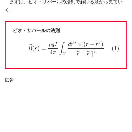
まずは、ビオ・サバールの法則で解ける系から見てい
く。
ビオ・サバールの法則
′
′
⃗
⃗
⃗
×
(
−
)
(1)
B
→
(
r
→
)
=
μ
0
I
4
π
∫
C
d
r
→
′
×
(
r
→
−
r
→
′
)
|
r
→
−
r
→
′
|
3
d
r
r
r
μ
I
∫
⃗
0
⃗
(
)
=
(1)
B
r
4
3
⃗
⃗
π
|
−
|
′
r
r
C
広告