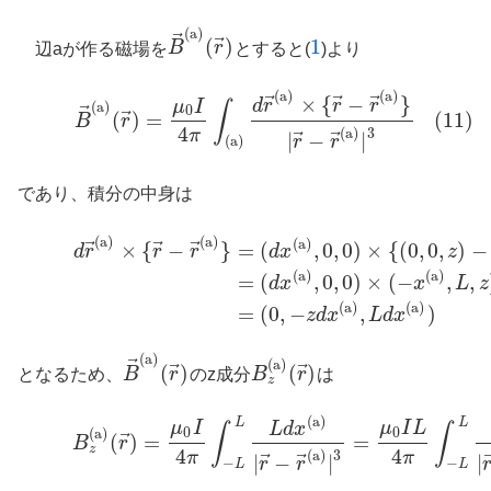
(a)
⃗
⃗
(
)
1
辺aが作る磁場を
B
r
とすると(
)より
B
→
(a)
(
r
→
)
1
(a)
(a)
(11)
B
→
(a)
(
r
→
)
=
μ
0
I
4
π
∫
(a)
d
r
→
(a)
×
{
r
→
−
r
→
(a)
}
|
r
→
−
r
→
(a)
|
3
⃗
⃗
⃗
×
{
−
}
d
r
r
r
μ
I
∫
(a)
⃗
0
⃗
(
)
=
(11)
B
r
4
(a)
3
π
⃗
⃗
|
−
|
r
r
(a)
であり、積分の中身は
(a)
(a)
(a)
d
r
→
(a)
×
{
r
→
−
r
→
(a)
}
=
(
d
x
(a)
,
0
,
0
)
×
{
(
0
,
0
,
z
)
−
(
x
(a)
,
−
L
,
0
)
}
=
(
d
x
(a)
,
0
,
⃗
⃗
⃗
×
{
−
}
=
(
,
0
,
0
)
×
{
(
0
,
0
,
)
−
d
r
r
r
d
x
z
(a)
(a)
=
(
,
0
,
0
)
×
(
−
,
,
d
x
x
L
z
(a)
(a)
=
(
0
,
−
,
)
z
d
x
L
d
x
(a)
⃗
(a)
⃗
⃗
(
)
(
)
となるため、
B
r
のz成分
B
r
は
B
→
(a)
(
r
→
)
B
z
(a)
(
r
→
)
z
(a)
L
L
(13)
B
z
(a)
(
r
→
)
=
μ
0
I
4
π
∫
−
L
L
L
d
x
(a)
|
r
→
−
r
→
(a)
|
3
=
μ
0
I
L
4
π
∫
−
L
L
d
μ
I
μ
I
L
L
d
x
∫
∫
0
0
(a)
⃗
(
)
=
=
B
r
z
4
4
(a)
3
π
π
⃗
⃗
|
−
|
|
r
r
−
−
L
L