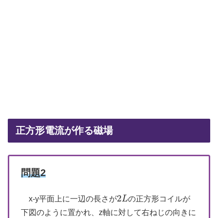
正方形電流が作る磁場
問題2
2
x-y平面上に一辺の長さが
L
の正方形コイルが
2
L
下図のように置かれ、z軸に対して右ねじの向きに