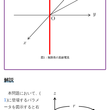
図1：無限長の直線電流
解説
本問題において、(
1
)に登場するパラメ
1
ータを図示すると右