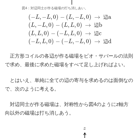
図4：対辺同士が作る磁場の打ち消しあい。
(
−
,
−
,
0
)
−
(
,
−
,
0
)
→
a
L
L
L
L
辺
(
,
−
,
0
)
−
(
,
,
0
)
→
b
L
L
L
L
辺
(
−
L
,
−
L
,
0
)
−
(
L
,
−
L
,
0
)
→
辺
a
(
L
,
−
L
,
0
)
−
(
L
,
L
,
0
)
→
辺
b
(
L
,
L
,
0
(
,
,
0
)
−
(
−
,
,
0
)
→
c
L
L
L
L
辺
(
−
,
,
0
)
−
(
−
,
−
,
0
)
→
d
L
L
L
L
辺
正方形コイルの各辺が作る磁場をビオ・サバールの法則
で求め、最後に求めた磁場をすべて足し上げればよい。
とはいえ、単純に全ての辺の寄与を求めるのは面倒なの
で、次のように考える。
対辺同士が作る磁場は、対称性から図4のようにz軸方
向以外の磁場は打ち消しあう。