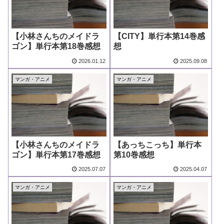
【小林さんちのメイドラ
【CITY】単行本第14巻感
ゴン】単行本第18巻感想
想
2026.01.12
2025.09.08
マンガ・アニメ
マンガ・アニメ
【小林さんちのメイドラ
【あっちこっち】単行本
ゴン】単行本第17巻感想
第10巻感想
2025.07.07
2025.04.07
マンガ・アニメ
マンガ・アニメ