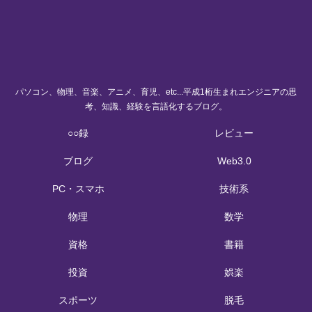
パソコン、物理、音楽、アニメ、育児、etc...平成1桁生まれエンジニアの思
考、知識、経験を言語化するブログ。
○○録
レビュー
ブログ
Web3.0
PC・スマホ
技術系
物理
数学
資格
書籍
投資
娯楽
スポーツ
脱毛