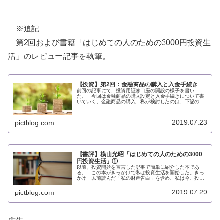
※追記
第2回および書籍「はじめての人のための3000円投資生
活」のレビュー記事を執筆。
【投資】第2回：金融商品の購入と入金手続き
前回の記事にて、投資用証券口座の開設の様子を書い
た。 今回は金融商品の購入設定と入金手続きについて書
いていく。金融商品の購入 私が検討したのは、下記の投
資信託である。・バランスファンド・国内株式インデック
スファンド・先進国株式インデックスフ...
2019.07.23
pictblog.com
【書評】横山光昭「はじめての人のための3000
円投資生活」①
以前、投資開始を宣言した記事で簡単に紹介した本であ
る。 この本がきっかけで私は投資生活を開始した。きっ
かけ 以前読んだ「私の財産告白」を含め、私は今、投資
関連の本を数冊選んで一冊ずつ読み進めている。 そんな
中、書店で目に留まって立ち読みした...
2019.07.29
pictblog.com