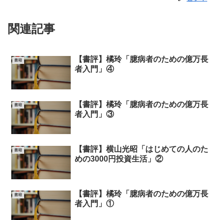
関連記事
【書評】橘玲「臆病者のための億万長
書籍
者入門」④
【書評】橘玲「臆病者のための億万長
書籍
者入門」③
【書評】横山光昭「はじめての人のた
書籍
めの3000円投資生活」②
【書評】橘玲「臆病者のための億万長
書籍
者入門」①