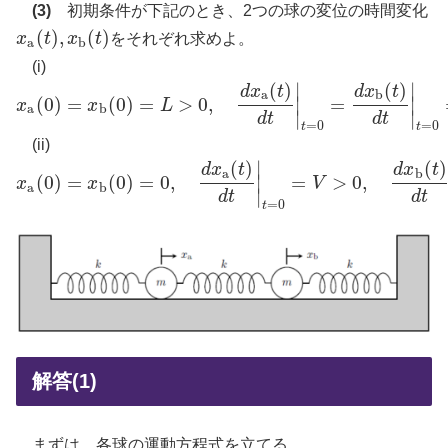
(3)
初期条件が下記のとき、2つの球の変位の時間変化
(
)
,
(
)
x
t
x
t
をそれぞれ求めよ。
x
a
(
t
)
,
x
b
(
t
)
a
b
(i)
(
)
(
)
∣
∣
d
x
t
d
x
t
a
b
(
0
)
=
(
0
)
=
>
0
,
=
∣
∣
x
x
L
x
a
(
0
)
=
x
b
(
0
)
=
L
>
0
,
d
x
a
(
t
)
d
t
|
t
=
0
=
d
x
b
(
t
)
d
t
|
t
=
0
=
0
a
b
∣
∣
d
t
d
t
=
0
=
0
t
t
(ii)
(
)
(
)
∣
d
x
t
d
x
t
a
b
(
0
)
=
(
0
)
=
0
,
=
>
0
,
∣
x
x
V
x
a
(
0
)
=
x
b
(
0
)
=
0
,
d
x
a
(
t
)
d
t
|
t
=
0
=
V
>
0
,
d
x
b
(
t
)
d
t
|
t
=
0
=
0
a
b
∣
d
t
d
t
=
0
t
解答(1)
まずは、各球の運動方程式を立てる。