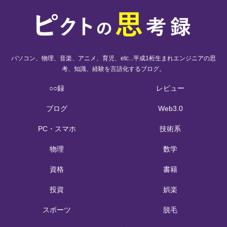
パソコン、物理、音楽、アニメ、育児、etc...平成1桁生まれエンジニアの思
考、知識、経験を言語化するブログ。
○○録
レビュー
ブログ
Web3.0
PC・スマホ
技術系
物理
数学
資格
書籍
投資
娯楽
スポーツ
脱毛