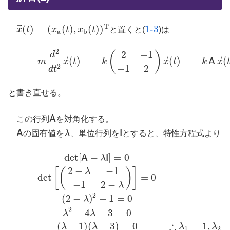
T
⃗
(
)
=
(
(
)
,
(
)
)
1-3
x
t
x
t
x
t
と置くと(
)は
x
→
(
t
)
=
(
x
a
(
t
)
,
x
b
(
t
)
)
T
1-3
a
b
2
2
−
1
(2-1)
m
d
2
d
t
2
x
→
(
t
)
=
−
k
(
2
−
1
−
1
2
)
x
→
(
t
)
=
−
k
A
x
→
(
t
)
(
)
d
⃗
⃗
⃗
(
)
=
−
(
)
=
−
(
A
m
x
t
k
x
t
k
x
2
−
1
2
d
t
と書き直せる。
A
この行列
を対角化する。
A
A
I
の固有値を
λ
、単位行列を
とすると、特性方程式より
A
λ
I
det
[
−
]
=
0
A
I
det
[
A
−
λ
I
]
=
0
det
[
(
2
−
λ
−
1
−
1
2
−
λ
)
]
=
0
(
2
−
λ
)
2
−
1
=
0
λ
2
−
4
λ
+
3
=
0
(2-2)
(
λ
λ
2
−
−
1
[
(
)
]
λ
det
=
0
−
1
2
−
λ
2
(
2
−
)
−
1
=
0
λ
2
−
4
+
3
=
0
λ
λ
∴
(
−
1
)
(
−
3
)
=
0
=
1
,
λ
λ
λ
λ
1
2