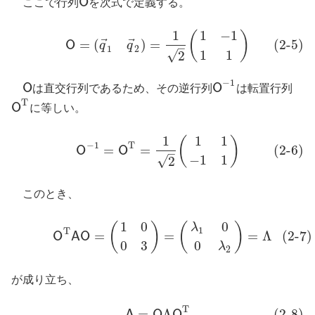
O
ここで行列
を次式で定義する。
O
1
1
−
1
(2-5)
O
=
(
q
→
1
q
→
2
)
=
1
2
(
1
−
1
1
1
)
(
)
⃗
⃗
=
(
)
=
(2-5)
O
q
q
–
1
2
1
1
√
2
−
1
O
O
は直交行列であるため、その逆行列
は転置行列
O
O
−
1
T
O
に等しい。
O
T
1
1
1
(2-6)
O
−
1
=
O
T
=
1
2
(
1
1
−
1
1
)
(
)
−
1
T
=
=
(2-6)
O
O
–
−
1
1
√
2
このとき、
1
0
0
(2-7)
O
T
A
O
=
(
1
0
0
3
)
=
(
λ
1
0
0
λ
2
)
=
Λ
(
)
(
)
λ
1
T
=
=
=
Λ
(2-7)
O
A
O
0
3
0
λ
2
が成り立ち、
T
=
Λ
(2-8)
(2-8)
A
=
O
Λ
O
T