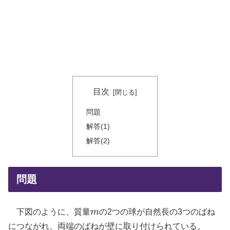
目次
問題
解答(1)
解答(2)
問題
下図のように、質量
m
の2つの球が自然長の3つのばね
m
につながれ、両端のばねが壁に取り付けられている。