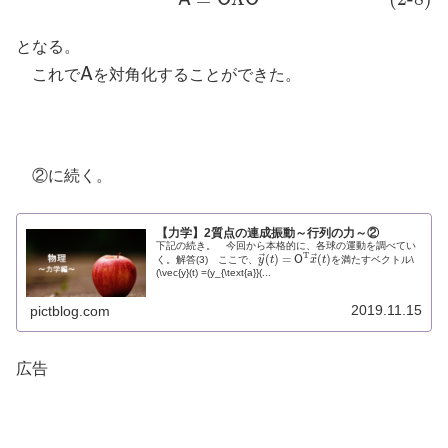
A
O
O
となる。
A
これで
を対角化することができた。
A
②に続く。
【力学】2質点の連成振動～行列の力～②
下記の続き。 今回から本格的に、各球の運動を調べてい
T
⃗
⃗
(
)
=
(
)
く。解答(3) ここで、
y
t
O
x
t
を満たすベクトル\
y
→
(
t
)
=
O
T
x
→
(
t
)
(\vec{y}(t) =(y_{\text{a}}(...
2019.11.15
pictblog.com
広告