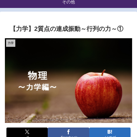
その他
【力学】2質点の連成振動～行列の力～①
力学