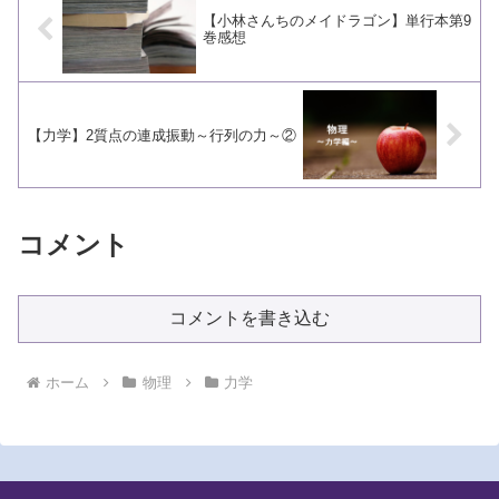
【小林さんちのメイドラゴン】単行本第9
巻感想
【力学】2質点の連成振動～行列の力～②
コメント
コメントを書き込む
ホーム
物理
力学