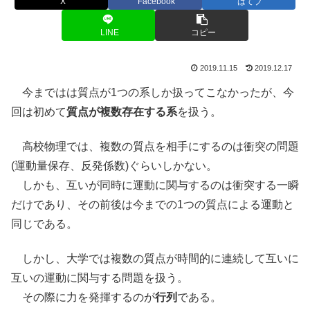
X
Facebook
はてブ
LINE
コピー
2019.11.15
2019.12.17
今まではは質点が1つの系しか扱ってこなかったが、今
回は初めて
質点が複数存在する系
を扱う。
高校物理では、複数の質点を相手にするのは衝突の問題
(運動量保存、反発係数)ぐらいしかない。
しかも、互いが同時に運動に関与するのは衝突する一瞬
だけであり、その前後は今までの1つの質点による運動と
同じである。
しかし、大学では複数の質点が時間的に連続して互いに
互いの運動に関与する問題を扱う。
その際に力を発揮するのが
行列
である。