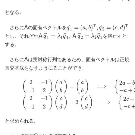
となる。
T
T
⃗
⃗
=
(
,
)
,
=
(
,
)
A
さらに
の固有ベクトルを
q
a
b
q
c
d
A
q
→
1
=
(
a
,
b
)
T
,
q
→
2
=
(
c
,
d
)
T
1
2
⃗
⃗
⃗
⃗
=
,
=
A
A
とし、それぞれ
q
λ
q
q
λ
q
を満たすと
A
q
→
1
=
λ
1
q
→
1
,
A
q
→
2
=
λ
2
q
→
2
1
2
1
1
2
2
する。
A
さらに
は実対称行列であるため、固有ベクトルは正規
A
直交基底をなすようにることができ、
2
−
1
2
−
(
)
(
)
(
)
{
(2-3)
(
2
−
1
−
1
2
)
(
a
b
)
=
(
a
b
)
⟹
{
2
a
−
b
=
a
−
a
+
2
b
=
b
∴
q
→
1
=
1
2
(
1
1
)
(2-4
a
a
a
b
=
⟹
−
+
−
1
2
a
b
b
2
−
1
2
−
(
)
(
)
(
)
{
c
c
c
=
3
⟹
−
−
1
2
c
d
d
と求められる。