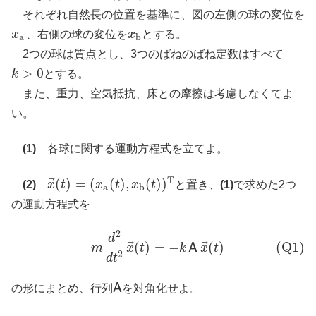
それぞれ自然長の位置を基準に、図の左側の球の変位を
x
、右側の球の変位を
x
とする。
x
a
x
b
a
b
2つの球は質点とし、3つのばねのばね定数はすべて
>
0
k
とする。
k
>
0
また、重力、空気抵抗、床との摩擦は考慮しなくてよ
い。
(1)
各球に関する運動方程式を立てよ。
T
⃗
(
)
=
(
(
)
,
(
)
)
(2)
x
t
x
t
x
t
と置き、
(1)
で求めた2つ
x
→
(
t
)
=
(
x
a
(
t
)
,
x
b
(
t
)
)
T
a
b
の運動方程式を
2
(Q1)
m
d
2
d
t
2
x
→
(
t
)
=
−
k
A
x
→
(
t
)
d
⃗
⃗
(
)
=
−
(
)
(Q1)
A
m
x
t
k
x
t
2
d
t
A
の形にまとめ、行列
を対角化せよ。
A