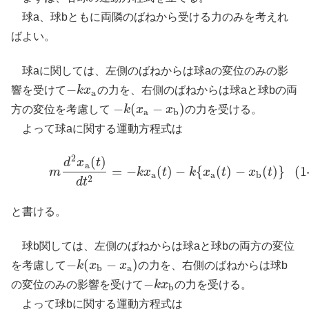
球a、球bともに両隣のばねから受ける力のみを考えれ
ばよい。
球aに関しては、左側のばねからは球aの変位のみの影
−
響を受けて
k
x
の力を、右側のばねからは球aと球bの両
−
k
x
a
a
−
(
−
)
方の変位を考慮して
k
x
x
の力を受ける。
−
k
(
x
a
−
x
b
)
a
b
よって球aに関する運動方程式は
2
(
)
(1-1)
m
d
2
x
a
(
t
)
d
t
2
=
−
k
x
a
(
t
)
−
k
{
x
a
(
t
)
−
x
b
(
t
)
}
d
x
t
a
=
−
(
)
−
{
(
)
−
(
)
}
(1
m
k
x
t
k
x
t
x
t
a
a
b
2
d
t
と書ける。
球b関しては、左側のばねからは球aと球bの両方の変位
−
(
−
)
を考慮して
k
x
x
の力を、右側のばねからは球b
−
k
(
x
b
−
x
a
)
b
a
−
の変位のみの影響を受けて
k
x
の力を受ける。
−
k
x
b
b
よって球bに関する運動方程式は