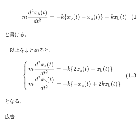
2
(
)
(1-2)
m
d
2
x
b
(
t
)
d
t
2
=
−
k
{
x
b
(
t
)
−
x
a
(
t
)
}
−
k
x
b
(
t
)
d
x
t
b
=
−
{
(
)
−
(
)
}
−
(
)
(1
m
k
x
t
x
t
k
x
t
b
a
b
2
d
t
と書ける。
以上をまとめると、
⎧
⎪
⎪
⎪
2
(
)
(1-3)
{
m
d
2
x
a
(
t
)
d
t
2
=
−
k
{
2
x
a
(
t
)
−
x
b
(
t
)
}
m
d
2
x
b
(
t
)
d
t
2
=
−
k
{
−
x
a
(
t
)
+
2
k
x
d
x
t
a
=
−
{
2
(
)
−
(
)
}
m
k
x
t
x
t
⎨
a
b
2
d
t
(1-3
⎪
⎪
⎩
⎪
2
(
)
d
x
t
b
=
−
{
−
(
)
+
2
(
)
}
m
k
x
t
k
x
t
a
b
2
d
t
となる。
広告