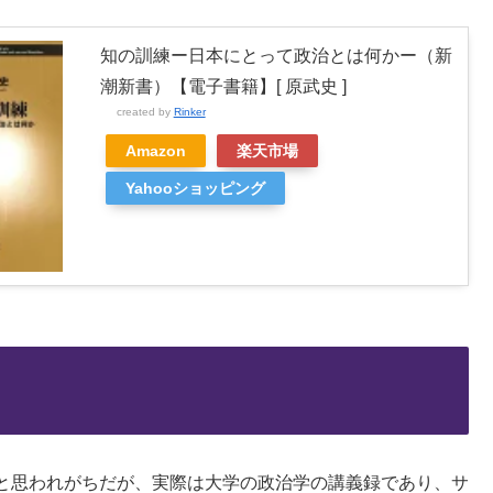
知の訓練ー日本にとって政治とは何かー（新
潮新書）【電子書籍】[ 原武史 ]
created by
Rinker
Amazon
楽天市場
Yahooショッピング
と思われがちだが、実際は大学の政治学の講義録であり、サ