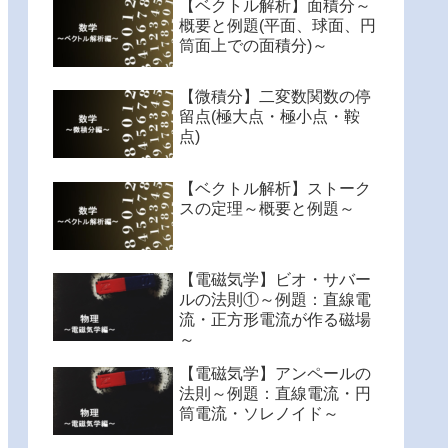
【ベクトル解析】面積分～
概要と例題(平面、球面、円
筒面上での面積分)～
【微積分】二変数関数の停
留点(極大点・極小点・鞍
点)
【ベクトル解析】ストーク
スの定理～概要と例題～
【電磁気学】ビオ・サバー
ルの法則①～例題：直線電
流・正方形電流が作る磁場
～
【電磁気学】アンペールの
法則～例題：直線電流・円
筒電流・ソレノイド～