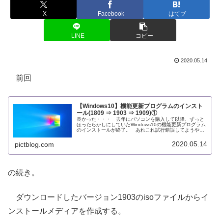
X
Facebook
はてブ
LINE
コピー
2020.05.14
前回
【Windows10】機能更新プログラムのインスト
ール(1809 ⇒ 1903 ⇒ 1909)①
長かった・・・ 去年にパソコンを購入して以降、ずっと
ほったらかしにしていたWindows10の機能更新プログラム
のインストールが終了。 あれこれ試行錯誤してようやく
成功したため丸1日かかってしまったが、今後そういうこ
とが起きないよう、そして...
2020.05.14
pictblog.com
の続き。
ダウンロードしたバージョン1903のisoファイルからイ
ンストールメディアを作成する。