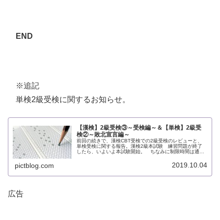
END
※追記
単検2級受検に関するお知らせ。
【漢検】2級受検③～受検編～＆【単検】2級受
検②～敗北宣言編～
前回の続きで、漢検CBT受検での2級受検のレビューと、
単検受検に関する報告。漢検2級本試験 練習問題が終了
したら、いよいよ本試験開始。 ちなみに制限時間は通常
の試験と同じ60分で、システム画面の右側にタイマーが表
示される。 まずは読み問題...
2019.10.04
pictblog.com
広告