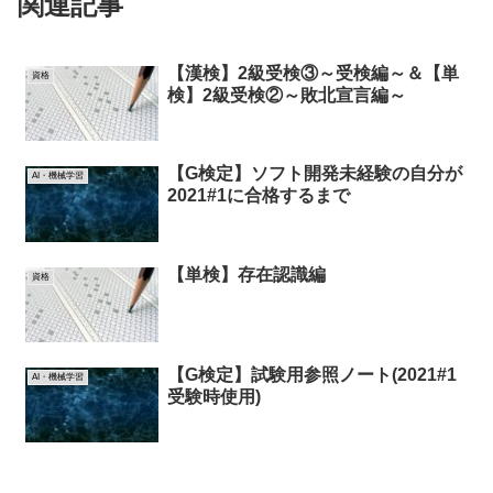
関連記事
【漢検】2級受検③～受検編～＆【単
資格
検】2級受検②～敗北宣言編～
【G検定】ソフト開発未経験の自分が
AI・機械学習
2021#1に合格するまで
【単検】存在認識編
資格
【G検定】試験用参照ノート(2021#1
AI・機械学習
受験時使用)