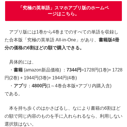
「究極の英単語」スマホアプリ版のホームペ
ージはこちら。
アプリ版には1巻から4巻までのすべての単語を収録し
た合本版「究極の英単語 All-in-One」があり、
書籍版4冊
分の価格の6割ほどの額で購入できる。
具体的には、
・
書籍
(amazon新品価格) ：
7344円
=1728円(1巻)+ 1728
円(2巻) + 1944円(3巻)+ 1944円(4巻)
・
アプリ
：
4800円
(1～4巻合本版+アプリ内購入含)
である。
本を持ち歩くのはかさばるし、なにより書籍の6割ほど
の額で同じ内容のものを手に入れられるなら、利用しない
選択肢はない。