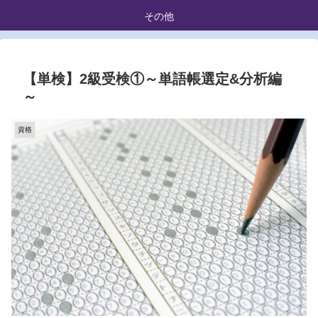
その他
【単検】2級受検①～単語帳選定&分析編
～
資格