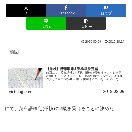
X
Facebook
はてブ
LINE
コピー
2019.09.09
2019.10.14
前回
【単検】情報収集&受検級決定編
前回にて、英単語検定(以下、単検)を受検することを決意
表明した。 とは言っても、単検のホームページには漢検
のように過去問が丸々1回分掲載されていないため、その
場で自分のレベルを診断することができない。 そこでま
ずは、教材の種類、出題形式等の...
2019.09.06
pictblog.com
にて、英単語検定(単検)の2級を受けることに決めた。