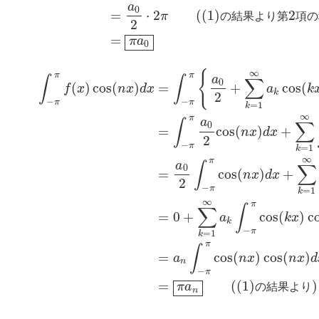
a
0
=
⋅
2
((1)
2
π
の
結
果
よ
り
第
項
の
2
=
π
a
0
∞
{
∫
−
π
π
f
(
x
)
cos
(
n
x
)
d
x
=
∫
−
π
π
{
a
0
2
+
∑
k
=
1
∞
a
k
cos
(
k
x
)
}
cos
(
n
x
)
d
x
=
∫
−
π
π
a
∫
∫
∑
0
(
)
cos
(
)
=
+
cos
(
f
x
n
x
d
x
a
k
k
2
−
−
π
π
=
1
k
∞
π
a
∫
∑
0
=
cos
(
)
+
n
x
d
x
2
−
π
=
1
k
∞
π
a
∫
∑
0
=
cos
(
)
+
n
x
d
x
2
−
π
=
1
k
∞
π
∫
∑
=
0
+
cos
(
)
c
a
k
x
k
−
π
=
1
k
π
∫
=
cos
(
)
cos
(
)
a
n
x
n
x
d
n
−
π
=
((1)
)
π
a
の
結
果
よ
り
n