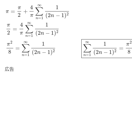
∞
4
1
π
∑
=
+
π
2
(
2
−
1
)
2
π
n
=
1
n
∞
4
1
π
∑
=
π
=
π
2
+
4
π
∑
n
=
1
∞
1
(
2
n
−
1
)
2
π
2
=
4
π
∑
n
=
1
∞
1
(
2
n
−
1
)
2
π
2
8
=
∑
n
=
1
∞
2
(
2
−
1
)
2
π
n
=
1
n
∞
∞
2
2
1
1
π
π
∑
∑
=
=
8
8
(
2
−
1
)
(
2
−
1
)
2
2
n
n
=
1
=
1
n
n
広告