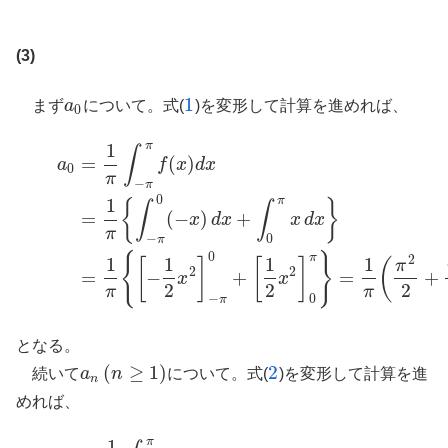
(3)
1
まず
a
について。式(
)を変形して計算を進めれば、
a
0
1
0
π
1
a
0
=
1
π
∫
−
π
π
f
(
x
)
d
x
=
1
π
{
∫
−
π
0
(
−
x
)
d
x
+
∫
0
π
x
d
x
}
(3)
=
1
π
{
[
−
1
2
x
2
]
−
π
0
∫
=
(
)
a
f
x
d
x
0
π
−
π
0
π
1
{
}
∫
∫
=
(
−
)
+
x
d
x
x
d
x
π
−
0
π
0
{
}
π
2
1
1
1
1
[
]
[
]
(
π
2
2
=
−
+
=
+
x
x
2
2
2
π
π
−
0
π
となる。
(
≥
1
)
2
続いて
a
n
について。式(
)を変形して計算を進
a
n
(
n
≥
1
)
2
n
めれば、
π
1