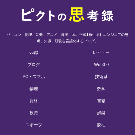
パソコン、物理、音楽、アニメ、育児、etc...平成1桁生まれエンジニアの思
考、知識、経験を言語化するブログ。
○○録
レビュー
ブログ
Web3.0
PC・スマホ
技術系
物理
数学
資格
書籍
投資
娯楽
スポーツ
脱毛