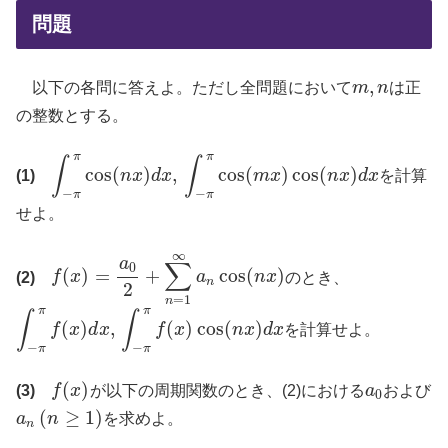
問題
,
以下の各問に答えよ。ただし全問題において
m
n
は正
m
,
n
の整数とする。
π
π
∫
∫
cos
(
)
,
cos
(
)
cos
(
)
(1)
n
x
d
x
m
x
n
x
d
x
を計算
∫
−
π
π
cos
(
n
x
)
d
x
,
∫
−
π
π
cos
(
m
x
)
cos
(
n
x
)
d
x
−
−
π
π
せよ。
∞
a
∑
0
(
)
=
+
cos
(
)
(2)
f
x
a
n
x
のとき、
f
(
x
)
=
a
0
2
+
∑
n
=
1
∞
a
n
cos
(
n
x
)
n
2
=
1
n
π
π
∫
∫
(
)
,
(
)
cos
(
)
f
x
d
x
f
x
n
x
d
x
を計算せよ。
∫
−
π
π
f
(
x
)
d
x
,
∫
−
π
π
f
(
x
)
cos
(
n
x
)
d
x
−
−
π
π
(
)
(3)
f
x
が以下の周期関数のとき、(2)における
a
および
f
(
x
)
a
0
0
(
≥
1
)
a
n
を求めよ。
a
n
(
n
≥
1
)
n