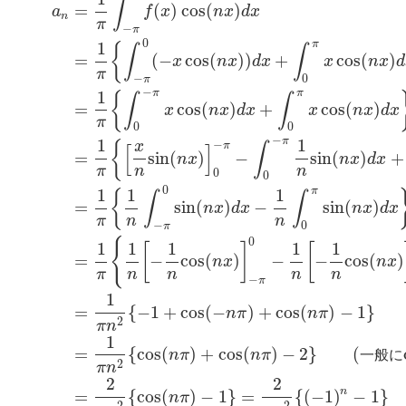
∫
a
n
=
1
π
∫
−
π
π
f
(
x
)
cos
(
n
x
)
d
x
=
1
π
{
∫
−
π
0
(
−
x
cos
(
n
x
)
)
d
x
+
∫
0
π
x
cos
(
n
x
)
=
(
)
cos
(
)
a
f
x
n
x
d
x
n
π
−
π
0
π
1
{
∫
∫
=
(
−
cos
(
)
)
+
cos
(
)
x
n
x
d
x
x
n
x
d
π
−
0
π
−
π
π
1
{
∫
∫
=
cos
(
)
+
cos
(
)
x
n
x
d
x
x
n
x
d
x
π
0
0
−
π
1
1
−
{
x
π
∫
[
]
=
sin
(
)
−
sin
(
)
+
n
x
n
x
d
x
π
n
n
0
0
0
π
1
1
1
{
∫
∫
=
sin
(
)
−
sin
(
)
n
x
d
x
n
x
d
x
π
n
n
−
0
π
0
{
1
1
1
1
1
[
]
[
=
−
cos
(
)
−
−
cos
(
)
n
x
n
x
π
n
n
n
n
−
π
1
=
{
−
1
+
cos
(
−
)
+
cos
(
)
−
1
}
n
π
n
π
2
π
n
1
=
{
cos
(
)
+
cos
(
)
−
2
}
(
n
π
n
π
一
般
に
2
π
n
2
2
n
=
{
cos
(
)
−
1
}
=
{
(
−
1
)
−
1
}
n
π