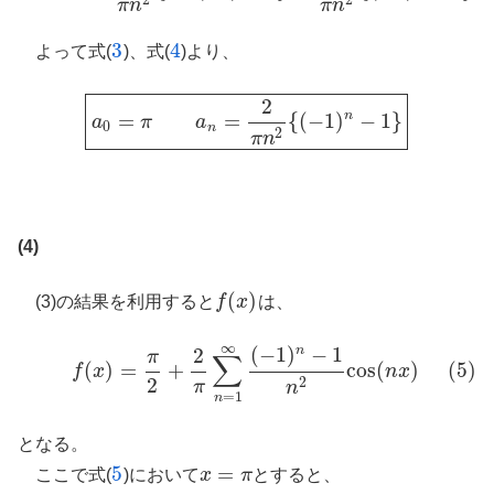
2
2
π
n
π
n
3
4
よって式(
)、式(
)より、
3
4
2
n
=
=
{
(
−
1
)
−
1
}
a
0
=
π
a
n
=
2
π
n
2
{
(
−
1
)
n
−
1
}
a
π
a
0
n
2
π
n
(4)
(
)
(3)の結果を利用すると
f
x
は、
f
(
x
)
∞
(
−
1
)
−
1
2
n
(5)
f
(
x
)
=
π
2
+
2
π
∑
n
=
1
∞
(
−
1
)
n
−
1
n
2
cos
(
n
x
)
π
∑
(
)
=
+
cos
(
)
(5)
f
x
n
x
2
2
π
n
=
1
n
となる。
5
=
ここで式(
)において
x
π
とすると、
5
x
=
π