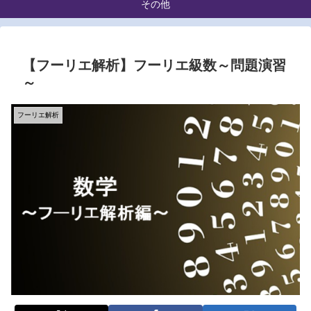
その他
【フーリエ解析】フーリエ級数～問題演習
～
フーリエ解析