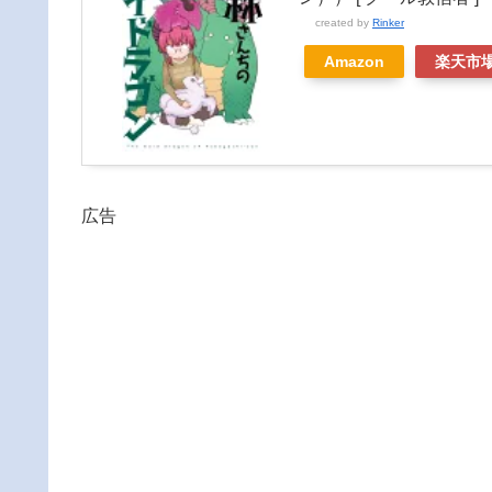
created by
Rinker
Amazon
楽天市
広告