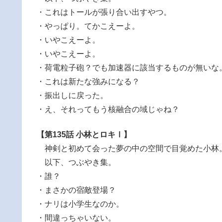
・これはトールが張り合い出すやつ。
・やっぱり。てかこえーよ。
・いやこえーよ。
・いやこえーよ。
・荷電粒子砲？でも加速器に該当するものが無いな
・これは新たな強みになる？
・振出しに戻った。
・え、それってもう核融合の域じゃね？
【第135話 小林とロキⅠ】
神剣と初めて会った夢の中の空間で目覚めた小林
以下、つぶやき集。
・誰？
・まさかの宿敵登場？
・ナリは小学生なのか。
・間違っちゃいない。