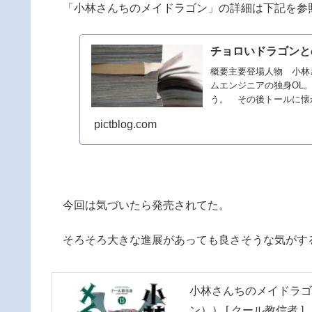
「小林さんちのメイドラゴン」の詳細は下記を参
チョロいドラゴンと
概要主要登場人物 小林
ムエンジニアの独身OL
う。 その後トールに
C...
pictblog.com
今回は気づいたら発売されてた。
そろそろ大きな進展があっても良さそうな気がす
小林さんちのメイドラゴ
ン）） [ クール教信者 ]