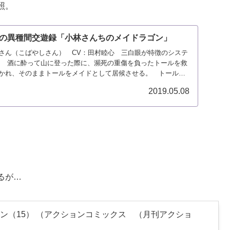
照。
の異種間交遊録「小林さんちのメイドラゴン」
さん（こばやしさん） CV：田村睦心 三白眼が特徴のシステ
。 酒に酔って山に登った際に、瀕死の重傷を負ったトールを救
懐かれ、そのままトールをメイドとして居候させる。 トール
2019.05.08
るが…
ン（15） （アクションコミックス （月刊アクショ