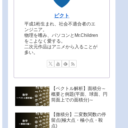
ピクト
平成1桁生まれ、社会不適合者のエ
ンジニア。
物理を嗜み、パソコンとMr.Children
をこよなく愛する。
二次元作品はアニメから入ることが
多い。
【ベクトル解析】面積分～
概要と例題(平面、球面、円
筒面上での面積分)～
【微積分】二変数関数の停
留点(極大点・極小点・鞍
点)