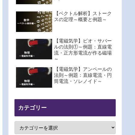
【ベクトル解析】ストーク
スの定理～概要と例題～
【電磁気学】ビオ・サバー
ルの法則①～例題：直線電
流・正方形電流が作る磁場
～
【電磁気学】アンペールの
法則～例題：直線電流・円
筒電流・ソレノイド～
カテゴリー