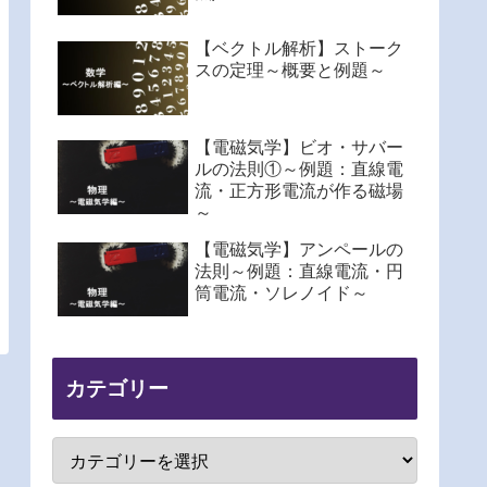
【ベクトル解析】ストーク
スの定理～概要と例題～
【電磁気学】ビオ・サバー
ルの法則①～例題：直線電
流・正方形電流が作る磁場
～
【電磁気学】アンペールの
法則～例題：直線電流・円
筒電流・ソレノイド～
カテゴリー