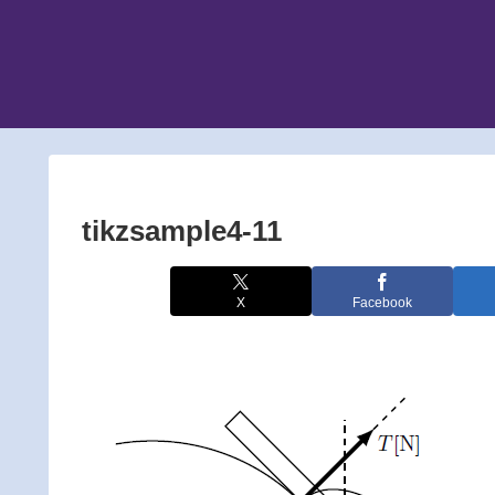
tikzsample4-11
X
Facebook