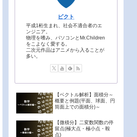
ピクト
平成1桁生まれ、社会不適合者のエ
ンジニア。
物理を嗜み、パソコンとMr.Children
をこよなく愛する。
二次元作品はアニメから入ることが
多い。
【ベクトル解析】面積分～
概要と例題(平面、球面、円
筒面上での面積分)～
【微積分】二変数関数の停
留点(極大点・極小点・鞍
点)