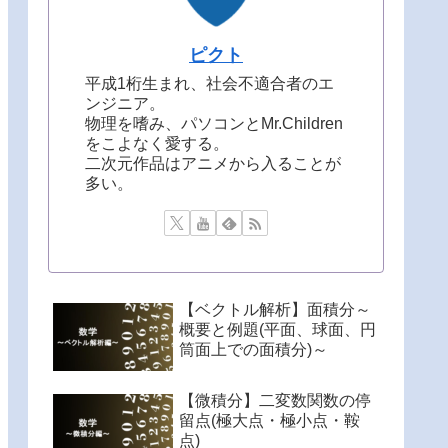
ピクト
平成1桁生まれ、社会不適合者のエ
ンジニア。
物理を嗜み、パソコンとMr.Children
をこよなく愛する。
二次元作品はアニメから入ることが
多い。
【ベクトル解析】面積分～
概要と例題(平面、球面、円
筒面上での面積分)～
【微積分】二変数関数の停
留点(極大点・極小点・鞍
点)