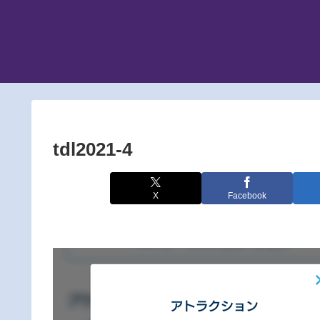
tdl2021-4
X
Facebook