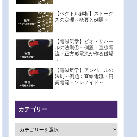
【ベクトル解析】ストーク
スの定理～概要と例題～
【電磁気学】ビオ・サバー
ルの法則①～例題：直線電
流・正方形電流が作る磁場
～
【電磁気学】アンペールの
法則～例題：直線電流・円
筒電流・ソレノイド～
カテゴリー