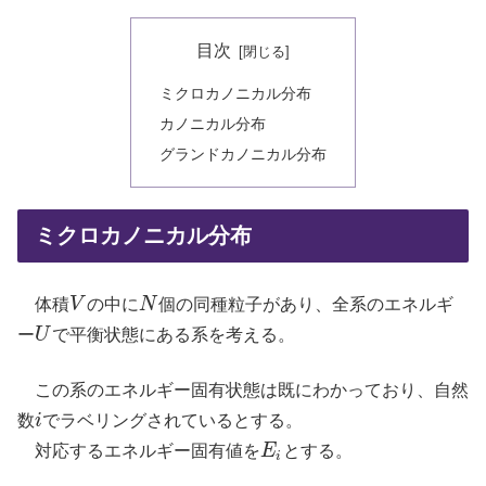
目次
ミクロカノニカル分布
カノニカル分布
グランドカノニカル分布
ミクロカノニカル分布
体積
V
の中に
N
個の同種粒子があり、全系のエネルギ
V
N
ー
U
で平衡状態にある系を考える。
U
この系のエネルギー固有状態は既にわかっており、自然
数
i
でラベリングされているとする。
i
対応するエネルギー固有値を
E
とする。
E
i
i