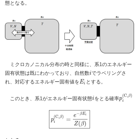
態となる。
ミクロカノニカル分布の時と同様に、系1のエネルギー
固有状態は既にわかっており、自然数
i
でラベリングさ
i
れ、対応するエネルギー固有値を
E
とする。
E
i
i
(
C
,
)
β
このとき、系1がエネルギー固有状態
i
をとる確率
p
i
p
i
(
C
,
β
)
i
−
β
E
e
i
(
C
,
)
β
=
p
p
i
(
C
,
β
)
=
e
−
β
E
i
Z
(
β
)
i
(
)
Z
β