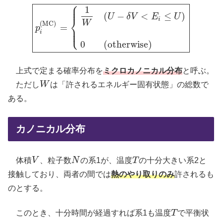
⎧
⎪
⎪
1
(
−
<
≤
)
U
δ
V
E
U
⎨
i
W
(
MC
)
=
⎪
p
p
i
(
MC
)
=
{
1
W
(
U
−
δ
V
<
E
i
≤
U
)
0
(
otherwise
)
⎩
⎪
i
0
(
otherwise
)
上式で定まる確率分布を
ミクロカノニカル分布
と呼ぶ。
ただし
W
は「許されるエネルギー固有状態」の総数で
W
ある。
カノニカル分布
体積
V
、粒子数
N
の系1が、温度
T
の十分大きい系2と
V
N
T
接触しており、両者の間では
熱のやり取りのみ
許されるも
のとする。
このとき、十分時間が経過すれば系1も温度
T
で平衡状
T