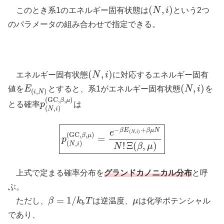
(
,
)
このとき系1のエネルギー固有状態は
N
i
という2つ
(
N
,
i
)
のパラメータの組み合わせで指定できる。
(
,
)
エネルギー固有状態
N
i
に対応するエネルギー固有
(
N
,
i
)
(
,
)
値を
E
とすると、系1がエネルギー固有状態
N
i
を
E
(
i
,
N
)
(
N
,
i
)
(
,
)
i
N
(
GC
,
,
)
β
μ
とる確率
p
は
p
(
N
,
i
)
(
GC
,
β
,
μ
)
(
,
)
N
i
−
+
β
E
β
μ
N
e
(
,
)
N
i
(
GC
,
,
)
β
μ
=
p
p
(
N
,
i
)
(
GC
,
β
,
μ
)
=
e
−
β
E
(
N
,
i
)
+
β
μ
N
N
!
Ξ
(
β
,
μ
)
(
,
)
!
Ξ
(
,
)
N
i
N
β
μ
上式で定まる確率分布を
グランドカノニカル分布
と呼
ぶ。
=
1
/
ただし、
β
k
T
は逆温度、
μ
は化学ポテンシャル
β
=
1
/
k
b
T
μ
b
であり、