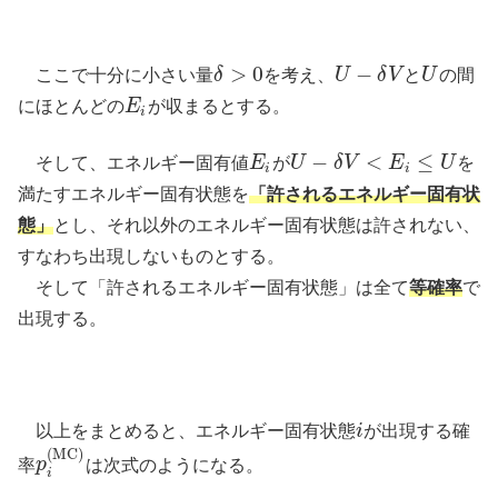
>
0
−
ここで十分に小さい量
δ
を考え、
U
δ
V
と
U
の間
δ
>
0
U
−
δ
V
U
にほとんどの
E
が収まるとする。
E
i
i
−
<
≤
そして、エネルギー固有値
E
が
U
δ
V
E
U
を
E
i
U
−
δ
V
<
E
i
≤
U
i
i
満たすエネルギー固有状態を
「許されるエネルギー固有状
態」
とし、それ以外のエネルギー固有状態は許されない、
すなわち出現しないものとする。
そして「許されるエネルギー固有状態」は全て
等確率
で
出現する。
以上をまとめると、エネルギー固有状態
i
が出現する確
i
(
MC
)
率
p
は次式のようになる。
p
i
(
MC
)
i