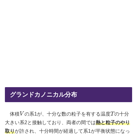
グランドカノニカル分布
体積
V
の系1が、十分な数の粒子を有する温度
T
の十分
V
T
大きい系2と接触しており、両者の間では
熱と粒子のやり
取り
が許され、十分時間が経過して系1が平衡状態になっ