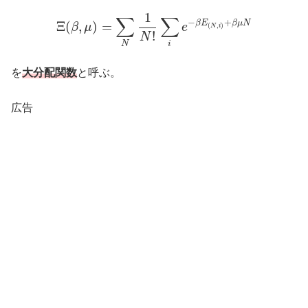
1
∑
∑
−
+
β
E
β
μ
N
Ξ
(
,
)
=
(
,
)
β
μ
e
N
i
Ξ
(
β
,
μ
)
=
∑
N
1
N
!
∑
i
e
−
β
E
(
N
,
i
)
+
β
μ
N
!
N
i
N
を
大分配関数
と呼ぶ。
広告