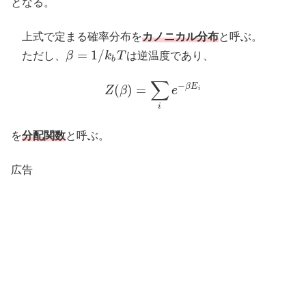
となる。
上式で定まる確率分布を
カノニカル分布
と呼ぶ。
=
1
/
ただし、
β
k
T
は逆温度であり、
β
=
1
/
k
b
T
b
∑
−
β
E
(
)
=
Z
β
e
i
Z
(
β
)
=
∑
i
e
−
β
E
i
i
を
分配関数
と呼ぶ。
広告