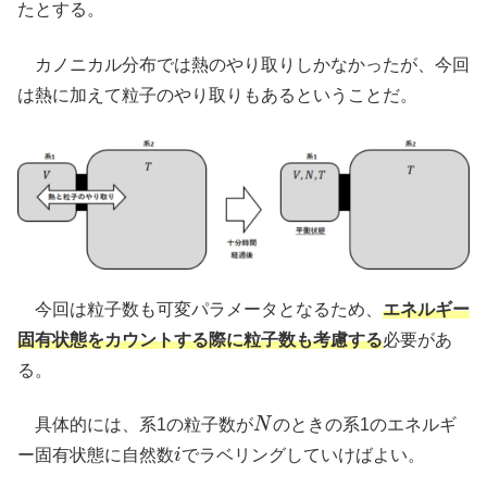
たとする。
カノニカル分布では熱のやり取りしかなかったが、今回
は熱に加えて粒子のやり取りもあるということだ。
今回は粒子数も可変パラメータとなるため、
エネルギー
固有状態をカウントする際に粒子数も考慮する
必要があ
る。
具体的には、系1の粒子数が
N
のときの系1のエネルギ
N
ー固有状態に自然数
i
でラベリングしていけばよい。
i