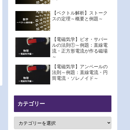
【ベクトル解析】ストーク
スの定理～概要と例題～
【電磁気学】ビオ・サバー
ルの法則①～例題：直線電
流・正方形電流が作る磁場
～
【電磁気学】アンペールの
法則～例題：直線電流・円
筒電流・ソレノイド～
カテゴリー