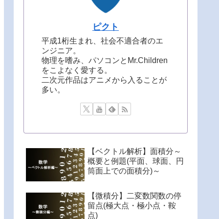
ピクト
平成1桁生まれ、社会不適合者のエ
ンジニア。
物理を嗜み、パソコンとMr.Children
をこよなく愛する。
二次元作品はアニメから入ることが
多い。
【ベクトル解析】面積分～
概要と例題(平面、球面、円
筒面上での面積分)～
【微積分】二変数関数の停
留点(極大点・極小点・鞍
点)