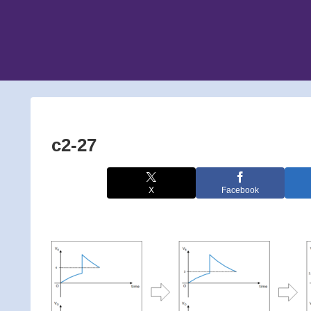
c2-27
X
Facebook