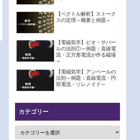
【ベクトル解析】ストーク
スの定理～概要と例題～
【電磁気学】ビオ・サバー
ルの法則①～例題：直線電
流・正方形電流が作る磁場
～
【電磁気学】アンペールの
法則～例題：直線電流・円
筒電流・ソレノイド～
カテゴリー