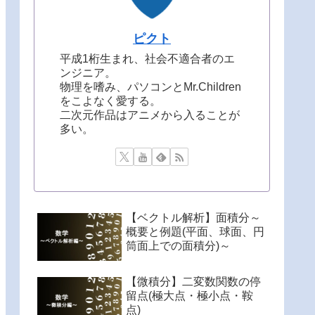
ピクト
平成1桁生まれ、社会不適合者のエ
ンジニア。
物理を嗜み、パソコンとMr.Children
をこよなく愛する。
二次元作品はアニメから入ることが
多い。
【ベクトル解析】面積分～
概要と例題(平面、球面、円
筒面上での面積分)～
【微積分】二変数関数の停
留点(極大点・極小点・鞍
点)