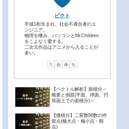
ピクト
平成1桁生まれ、社会不適合者のエ
ンジニア。
物理を嗜み、パソコンとMr.Children
をこよなく愛する。
二次元作品はアニメから入ることが
多い。
【ベクトル解析】面積分～
概要と例題(平面、球面、円
筒面上での面積分)～
【微積分】二変数関数の停
留点(極大点・極小点・鞍
点)