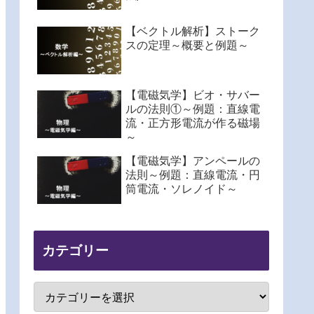
【ベクトル解析】ストーク
スの定理～概要と例題～
【電磁気学】ビオ・サバー
ルの法則①～例題：直線電
流・正方形電流が作る磁場
～
【電磁気学】アンペールの
法則～例題：直線電流・円
筒電流・ソレノイド～
カテゴリー