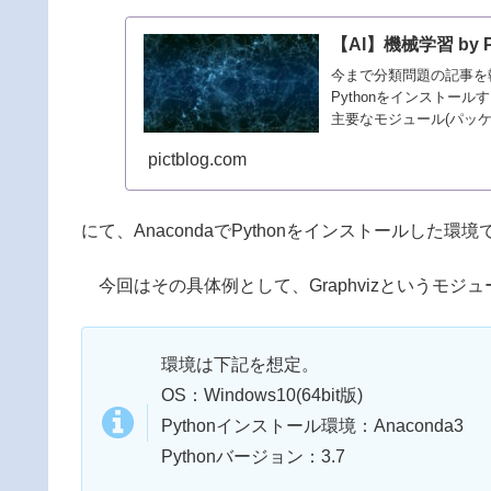
【AI】機械学習 by
今まで分類問題の記事を執
Pythonをインストー
主要なモジュール(パッケ
pictblog.com
にて、AnacondaでPythonをインストールし
今回はその具体例として、Graphvizというモジ
環境は下記を想定。
OS：Windows10(64bit版)
Pythonインストール環境：Anaconda3
Pythonバージョン：3.7