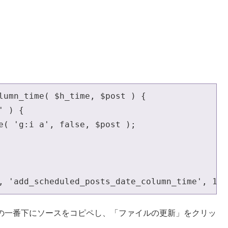
。
lumn_time( $h_time, $post ) {

 ) {

e( 'g:i a', false, $post );

, 'add_scheduled_posts_date_column_time', 10,
hp」の一番下にソースをコピペし、「ファイルの更新」をクリッ