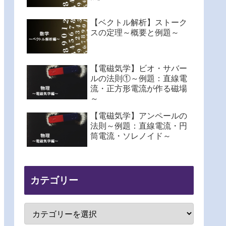
【ベクトル解析】ストーク
スの定理～概要と例題～
【電磁気学】ビオ・サバー
ルの法則①～例題：直線電
流・正方形電流が作る磁場
～
【電磁気学】アンペールの
法則～例題：直線電流・円
筒電流・ソレノイド～
カテゴリー