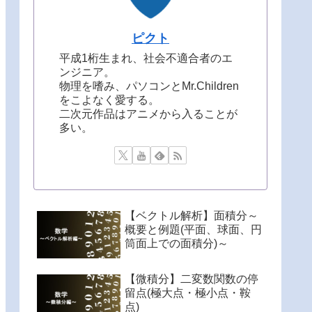
ピクト
平成1桁生まれ、社会不適合者のエ
ンジニア。
物理を嗜み、パソコンとMr.Children
をこよなく愛する。
二次元作品はアニメから入ることが
多い。
【ベクトル解析】面積分～
概要と例題(平面、球面、円
筒面上での面積分)～
【微積分】二変数関数の停
留点(極大点・極小点・鞍
点)