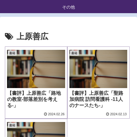
その他
上原善広
書籍
書籍
【書評】上原善広「路地
【書評】上原善広「聖路
の教室-部落差別を考え
加病院 訪問看護科 -11人
る-」
のナースたち-」
2024.02.26
2024.02.13
書籍