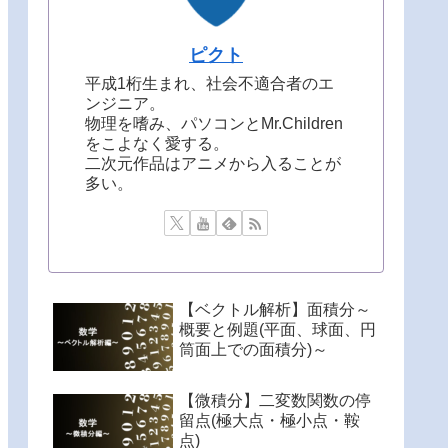
ピクト
平成1桁生まれ、社会不適合者のエ
ンジニア。
物理を嗜み、パソコンとMr.Children
をこよなく愛する。
二次元作品はアニメから入ることが
多い。
【ベクトル解析】面積分～
概要と例題(平面、球面、円
筒面上での面積分)～
【微積分】二変数関数の停
留点(極大点・極小点・鞍
点)