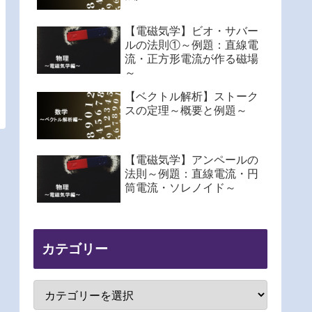
【電磁気学】ビオ・サバー
ルの法則①～例題：直線電
流・正方形電流が作る磁場
～
【ベクトル解析】ストーク
スの定理～概要と例題～
【電磁気学】アンペールの
法則～例題：直線電流・円
筒電流・ソレノイド～
カテゴリー