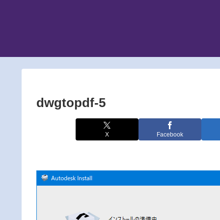
dwgtopdf-5
X
Facebook